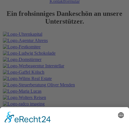
Kontaktformular
Ein frohsinniges Dankeschön an unsere
Unterstützer.